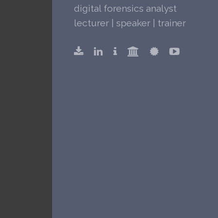
digital forensics analyst
lecturer | speaker | trainer