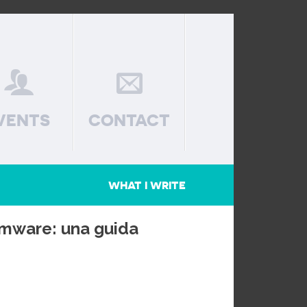
VENTS
CONTACT
WHAT I WRITE
omware: una guida