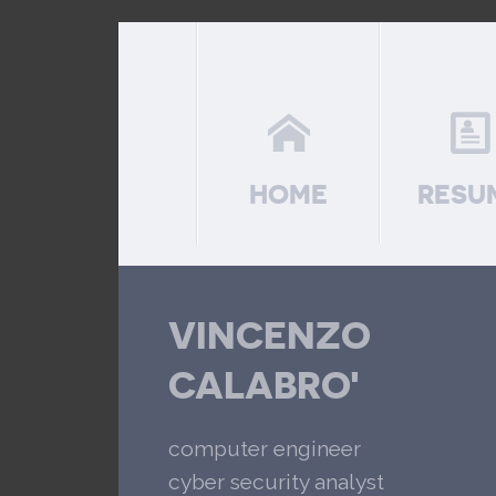
HOME
RESU
VINCENZO
CALABRO'
computer engineer
cyber security analyst