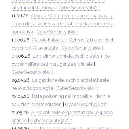
cifratura di Windows
|
CyberSecurity360.it
11.06.26
AI nella PA: la formazione di massa alla
prova della sicurezza dei dati e della conformità
normativa
|
CyberSecurity360.it
10.06.26
Claude Fable 5 e Mythos 5: i nuovi rischi
cyber dell’AI avanzata
|
CyberSecurity360.it
04.06.26
Le 4 dimensioni del rischio sistemico
cyber nell’era dell’intelligenza artificiale
|
CyberSecurity360.it
29.05.26
La gestione del rischio architetturale
nello sviluppo Agile
|
CyberSecurity360.it
22.05.26
Data poisoning nei modelli AI: rischi e
soluzioni di remediation
|
CyberSecurity360.it
21.05.26
AI Agent nelle organizzazioni: le 4 aree
critiche
|
CyberSecurity360.it
14.05.26
Costruire la fiducia nell’AI: un approccio