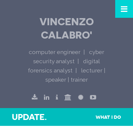
VINCENZO
CALABRO'
computer engineer
cyber
security analyst
digital
forensics analyst
lecturer |
speaker | trainer
UPDATE.
WHAT I DO