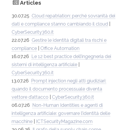
Articles
30.07.25
Cloud repatriation: perché sovranità dei
dati e compliance stanno cambiando il cloud
|
CyberSecurity360.it
22.07.26
Gestire le identità digitali tra rischi e
compliance
|
Office Automation
16.07.26
Le 12 best practice dell’ingegneria dei
sistemi di intelligenza artificiale
|
CyberSecurity360.it
13.07.26
Prompt injection negli atti giudiziari:
quando il documento processuale diventa
vettore d’attacco
|
CyberSecurity360.it
06.07.26
Non-Human Identities e agenti di
intelligenza artificiale: governare l’identità delle
macchine
|
ICTSecurityMagazine.com
29.06.26
Il grafo della supply chain come