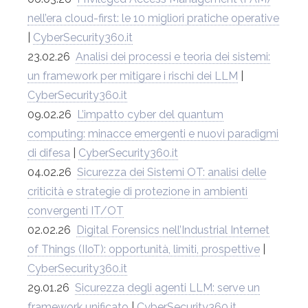
nell’era cloud-first: le 10 migliori pratiche operative
|
CyberSecurity360.it
23.02.26
Analisi dei processi e teoria dei sistemi:
un framework per mitigare i rischi dei LLM
|
CyberSecurity360.it
09.02.26
L’impatto cyber del quantum
computing: minacce emergenti e nuovi paradigmi
di difesa
|
CyberSecurity360.it
04.02.26
Sicurezza dei Sistemi OT: analisi delle
criticità e strategie di protezione in ambienti
convergenti IT/OT
02.02.26
Digital Forensics nell’Industrial Internet
of Things (IIoT): opportunità, limiti, prospettive
|
CyberSecurity360.it
29.01.26
Sicurezza degli agenti LLM: serve un
framework unificato
|
CyberSecurity360.it