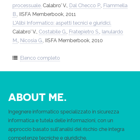
processuale.
Calabro' V.,
Dal Checco P.
,
Fiammella
B.
, IISFA Memberbook, 2011
L'Alibi Informatico: aspetti tecnici e giuridici.
Calabro' V.,
Costabile G.
,
Fratepietro S.
,
Ianulardo
M.
,
Nicosia G.
, IISFA Memberbook, 2010
Elenco completo
ABOUT ME.
Ingegnere informatico specializzato in sicurezza
informatica e tutela delle informazioni, con un
approccio basato sull'analisi del rischio che integra
competenze tecniche e giuridiche.