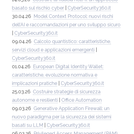
basato sul rischio cyber
|
CyberSecurity360.it
30.04.26
Model Context Protocol: nuovi rischi
dell’AI e raccomandazioni per uno sviluppo sicuro
|
CyberSecurity360.it
09.04.26
Calcolo quantistico: caratteristiche,
servizi cloud e applicazioni emergenti
|
CyberSecurity360.it
01.04.26
European Digital Identity Wallet:
caratteristiche, evoluzione normativa e
implicazioni pratiche
|
CyberSecurity360.it
25.03.26
Costruire strategie di sicurezza
autonome e resilienti
|
Office Automation
09.03.26
Generative Application Firewall: un
nuovo paradigma per la sicurezza dei sistemi
basati su LLM
|
CyberSecurity360.it
06.03.26
Privileged Access Management (PAM)