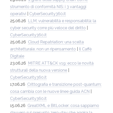
strumento di conformità NIS: i 3 vantaggi
operativi
|
CyberSecurity360.it
25.06.26
LLM, vulnerabilità e responsabilità: la
cyber security corre più veloce del diritto
|
CyberSecurity360.it
25.06.26
Cloud Repatriation: una scelta
architetturale, non un ripensamento
|
Il Caffè
Digitale
23.06.26
MITRE ATT&CK v19: ecco le novità
strutturali della nuova versione
|
CyberSecurity360.it
17.06.26
Crittografia e transizione post-quantum:
cosa cambia con le nuove linee guida ACN
|
CyberSecurity360.it
15.06.26
GreatXML e BitLocker: cosa sappiamo
davvero sul presunto zero-day che aggira la