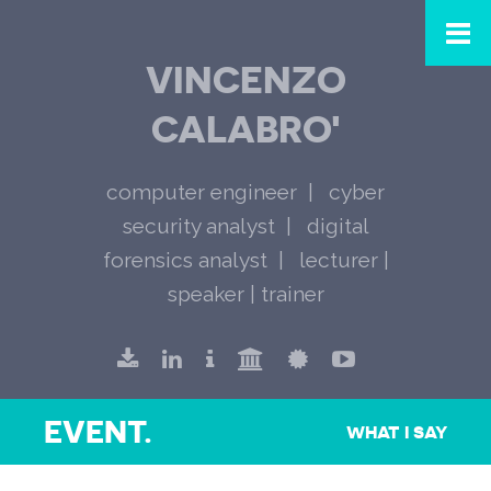
VINCENZO
CALABRO'
computer engineer
cyber
security analyst
digital
forensics analyst
lecturer |
speaker | trainer
EVENT.
WHAT I SAY