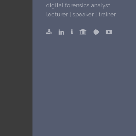
digital forensics analyst
lecturer | speaker | trainer