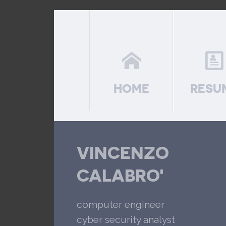
HOME
RESU
VINCENZO
CALABRO'
computer engineer
cyber security analyst