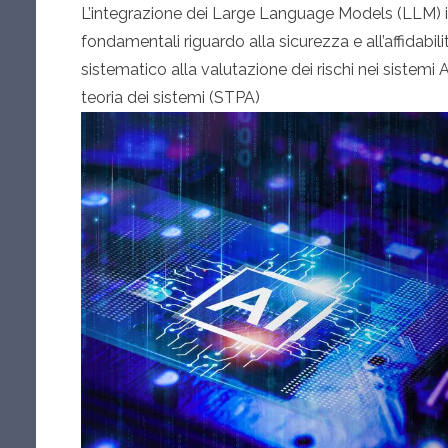
L’integrazione dei Large Language Models (LLM) in
fondamentali riguardo alla sicurezza e all’affidabi
sistematico alla valutazione dei rischi nei sistemi AI
teoria dei sistemi (STPA)