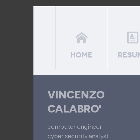
HOME
RESU
VINCENZO
CALABRO'
computer engineer
cyber security analyst