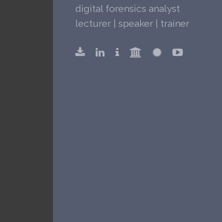
digital forensics analyst
lecturer | speaker | trainer