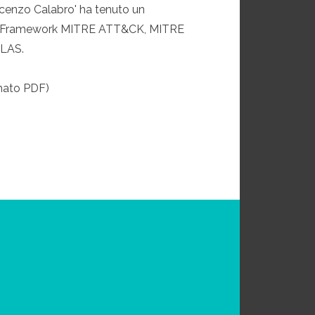
ncenzo Calabro' ha tenuto un
o: I Framework MITRE ATT&CK, MITRE
LAS.
rmato PDF)