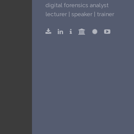
digital forensics analyst
lecturer | speaker | trainer