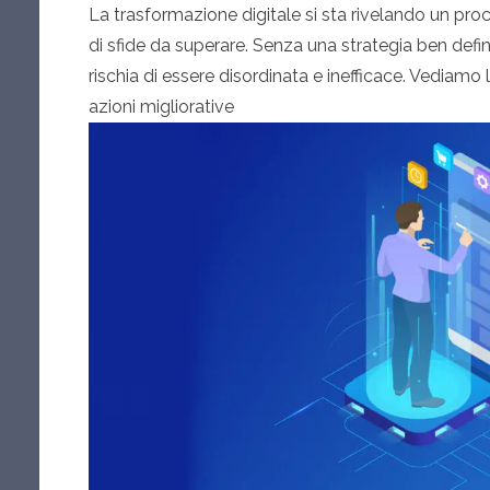
La trasformazione digitale si sta rivelando un pro
di sfide da superare. Senza una strategia ben definit
rischia di essere disordinata e inefficace. Vediamo le 
azioni migliorative