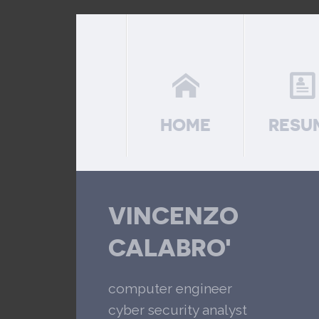
HOME
RESU
VINCENZO
CALABRO'
computer engineer
cyber security analyst