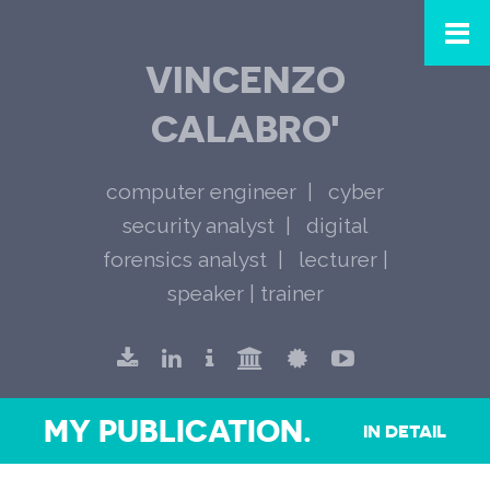
VINCENZO
CALABRO'
computer engineer
cyber
security analyst
digital
forensics analyst
lecturer |
speaker | trainer
MY PUBLICATION.
IN DETAIL