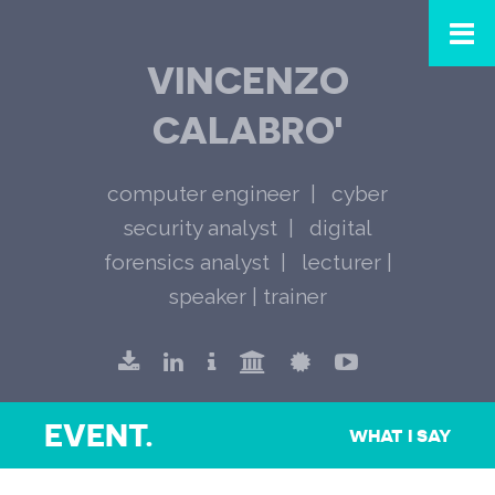
VINCENZO
CALABRO'
computer engineer
cyber
security analyst
digital
forensics analyst
lecturer |
speaker | trainer
EVENT.
WHAT I SAY