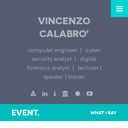
VINCENZO
CALABRO'
computer engineer
cyber
security analyst
digital
forensics analyst
lecturer |
speaker | trainer
EVENT.
WHAT I SAY