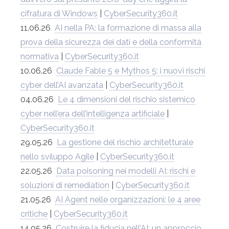
cifratura di Windows
|
CyberSecurity360.it
11.06.26
AI nella PA: la formazione di massa alla
prova della sicurezza dei dati e della conformità
normativa
|
CyberSecurity360.it
10.06.26
Claude Fable 5 e Mythos 5: i nuovi rischi
cyber dell’AI avanzata
|
CyberSecurity360.it
04.06.26
Le 4 dimensioni del rischio sistemico
cyber nell’era dell’intelligenza artificiale
|
CyberSecurity360.it
29.05.26
La gestione del rischio architetturale
nello sviluppo Agile
|
CyberSecurity360.it
22.05.26
Data poisoning nei modelli AI: rischi e
soluzioni di remediation
|
CyberSecurity360.it
21.05.26
AI Agent nelle organizzazioni: le 4 aree
critiche
|
CyberSecurity360.it
14.05.26
Costruire la fiducia nell’AI: un approccio