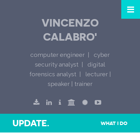
VINCENZO
CALABRO'
computer engineer
cyber
security analyst
digital
forensics analyst
lecturer |
speaker | trainer
UPDATE.
WHAT I DO