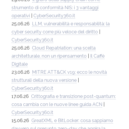
strumento di conformità NIS: i 3 vantaggi
operativi
|
CyberSecurity360.it
25.06.26
LLM, vulnerabilità e responsabilità: la
cyber security corre più veloce del diritto
|
CyberSecurity360.it
25.06.26
Cloud Repatriation: una scelta
architetturale, non un ripensamento
|
Il Caffè
Digitale
23.06.26
MITRE ATT&CK v19: ecco le novità
strutturali della nuova versione
|
CyberSecurity360.it
17.06.26
Crittografia e transizione post-quantum:
cosa cambia con le nuove linee guida ACN
|
CyberSecurity360.it
15.06.26
GreatXML e BitLocker: cosa sappiamo
davvero sul presunto zero-day che aggira la