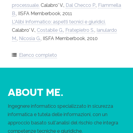
processuale.
Calabro' V.,
Dal Checco P.
,
Fiammella
B.
, IISFA Memberbook, 2011
L'Alibi Informatico: aspetti tecnici e giuridici.
Calabro' V.,
Costabile G.
,
Fratepietro S.
,
Ianulardo
M.
,
Nicosia G.
, IISFA Memberbook, 2010
Elenco completo
ABOUT ME.
Ingegnere informatico specializzato in sicurezza
informatica e tutela delle informazioni, con un
approccio basato sull'analisi del rischio che integra
competenze tecniche e giuridiche.