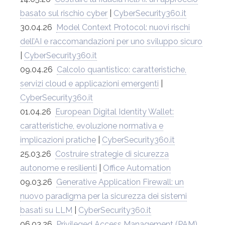
basato sul rischio cyber
|
CyberSecurity360.it
30.04.26
Model Context Protocol: nuovi rischi
dell’AI e raccomandazioni per uno sviluppo sicuro
|
CyberSecurity360.it
09.04.26
Calcolo quantistico: caratteristiche,
servizi cloud e applicazioni emergenti
|
CyberSecurity360.it
01.04.26
European Digital Identity Wallet:
caratteristiche, evoluzione normativa e
implicazioni pratiche
|
CyberSecurity360.it
25.03.26
Costruire strategie di sicurezza
autonome e resilienti
|
Office Automation
09.03.26
Generative Application Firewall: un
nuovo paradigma per la sicurezza dei sistemi
basati su LLM
|
CyberSecurity360.it
06.03.26
Privileged Access Management (PAM)