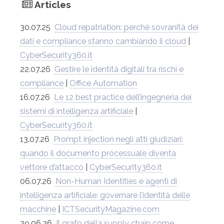
Articles
30.07.25
Cloud repatriation: perché sovranità dei
dati e compliance stanno cambiando il cloud
|
CyberSecurity360.it
22.07.26
Gestire le identità digitali tra rischi e
compliance
|
Office Automation
16.07.26
Le 12 best practice dell’ingegneria dei
sistemi di intelligenza artificiale
|
CyberSecurity360.it
13.07.26
Prompt injection negli atti giudiziari:
quando il documento processuale diventa
vettore d’attacco
|
CyberSecurity360.it
06.07.26
Non-Human Identities e agenti di
intelligenza artificiale: governare l’identità delle
macchine
|
ICTSecurityMagazine.com
29.06.26
Il grafo della supply chain come