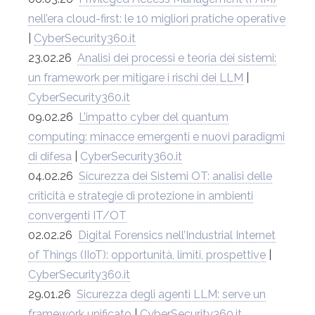
nell’era cloud-first: le 10 migliori pratiche operative
|
CyberSecurity360.it
23.02.26
Analisi dei processi e teoria dei sistemi:
un framework per mitigare i rischi dei LLM
|
CyberSecurity360.it
09.02.26
L’impatto cyber del quantum
computing: minacce emergenti e nuovi paradigmi
di difesa
|
CyberSecurity360.it
04.02.26
Sicurezza dei Sistemi OT: analisi delle
criticità e strategie di protezione in ambienti
convergenti IT/OT
02.02.26
Digital Forensics nell’Industrial Internet
of Things (IIoT): opportunità, limiti, prospettive
|
CyberSecurity360.it
29.01.26
Sicurezza degli agenti LLM: serve un
framework unificato
|
CyberSecurity360.it