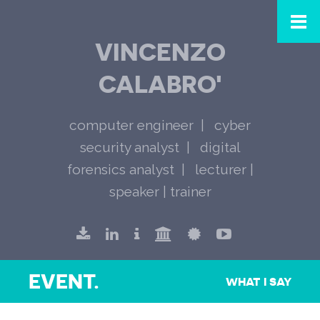
VINCENZO
CALABRO'
computer engineer
cyber
security analyst
digital
forensics analyst
lecturer |
speaker | trainer
EVENT.
WHAT I SAY