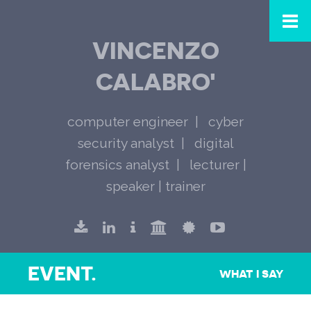
VINCENZO
CALABRO'
computer engineer
cyber
security analyst
digital
forensics analyst
lecturer |
speaker | trainer
EVENT.
WHAT I SAY