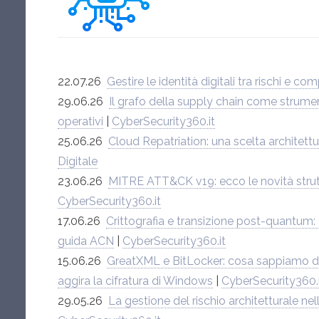
22.07.26
Gestire le identità digitali tra rischi e co
29.06.26
Il grafo della supply chain come strumen
operativi
|
CyberSecurity360.it
25.06.26
Cloud Repatriation: una scelta architett
Digitale
23.06.26
MITRE ATT&CK v19: ecco le novità strutt
CyberSecurity360.it
17.06.26
Crittografia e transizione post-quantum:
guida ACN
|
CyberSecurity360.it
15.06.26
GreatXML e BitLocker: cosa sappiamo d
aggira la cifratura di Windows
|
CyberSecurity360.
29.05.26
La gestione del rischio architetturale nel