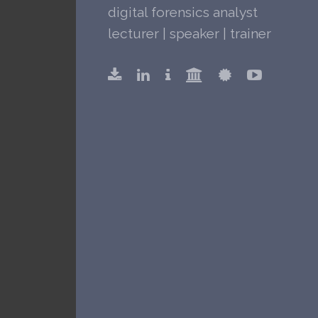
digital forensics analyst
lecturer | speaker | trainer