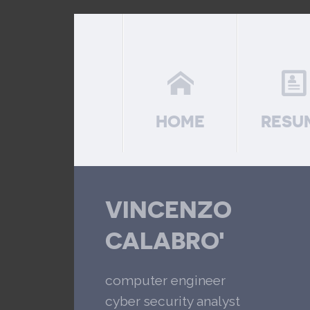
HOME
RESU
VINCENZO
CALABRO'
computer engineer
cyber security analyst