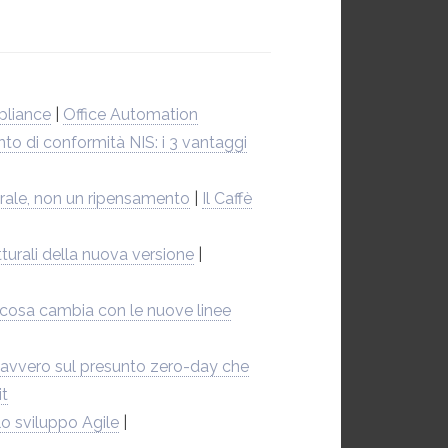
mpliance
|
Office Automation
to di conformità NIS: i 3 vantaggi
urale, non un ripensamento
|
Il Caffè
urali della nuova versione
|
 cosa cambia con le nuove linee
avvero sul presunto zero-day che
it
lo sviluppo Agile
|