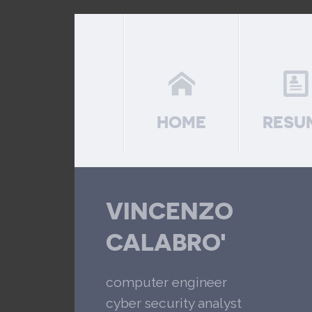
HOME
RESU
VINCENZO
CALABRO'
computer engineer
cyber security analyst