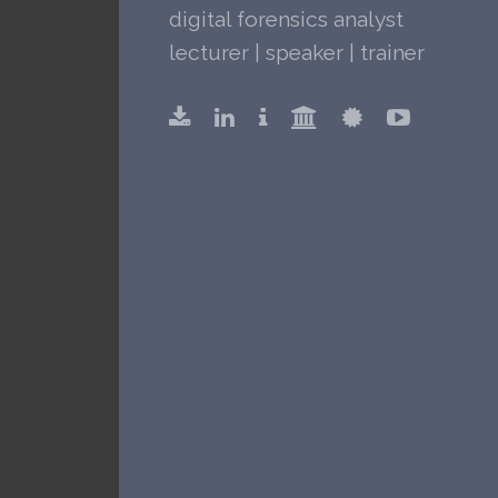
digital forensics analyst
lecturer | speaker | trainer