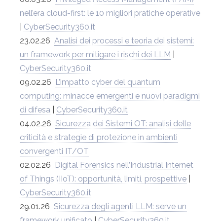
nell’era cloud-first: le 10 migliori pratiche operative
|
CyberSecurity360.it
23.02.26
Analisi dei processi e teoria dei sistemi:
un framework per mitigare i rischi dei LLM
|
CyberSecurity360.it
09.02.26
L’impatto cyber del quantum
computing: minacce emergenti e nuovi paradigmi
di difesa
|
CyberSecurity360.it
04.02.26
Sicurezza dei Sistemi OT: analisi delle
criticità e strategie di protezione in ambienti
convergenti IT/OT
02.02.26
Digital Forensics nell’Industrial Internet
of Things (IIoT): opportunità, limiti, prospettive
|
CyberSecurity360.it
29.01.26
Sicurezza degli agenti LLM: serve un
framework unificato
|
CyberSecurity360.it