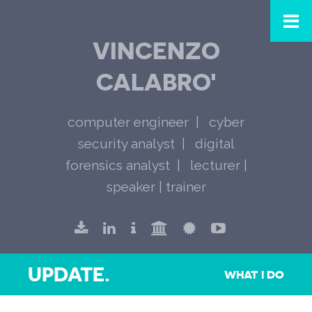
VINCENZO
CALABRO'
computer engineer
cyber
security analyst
digital
forensics analyst
lecturer |
speaker | trainer
UPDATE.
WHAT I DO