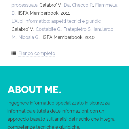
processuale.
Calabro' V.,
Dal Checco P.
,
Fiammella
B.
, IISFA Memberbook, 2011
L'Alibi Informatico: aspetti tecnici e giuridici.
Calabro' V.,
Costabile G.
,
Fratepietro S.
,
Ianulardo
M.
,
Nicosia G.
, IISFA Memberbook, 2010
Elenco completo
ABOUT ME.
Ingegnere informatico specializzato in sicurezza
informatica e tutela delle informazioni, con un
approccio basato sull'analisi del rischio che integra
competenze tecniche e giuridiche.