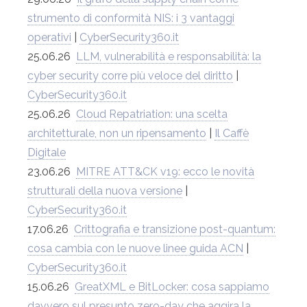
strumento di conformità NIS: i 3 vantaggi
operativi
|
CyberSecurity360.it
25.06.26
LLM, vulnerabilità e responsabilità: la
cyber security corre più veloce del diritto
|
CyberSecurity360.it
25.06.26
Cloud Repatriation: una scelta
architetturale, non un ripensamento
|
Il Caffè
Digitale
23.06.26
MITRE ATT&CK v19: ecco le novità
strutturali della nuova versione
|
CyberSecurity360.it
17.06.26
Crittografia e transizione post-quantum:
cosa cambia con le nuove linee guida ACN
|
CyberSecurity360.it
15.06.26
GreatXML e BitLocker: cosa sappiamo
davvero sul presunto zero-day che aggira la