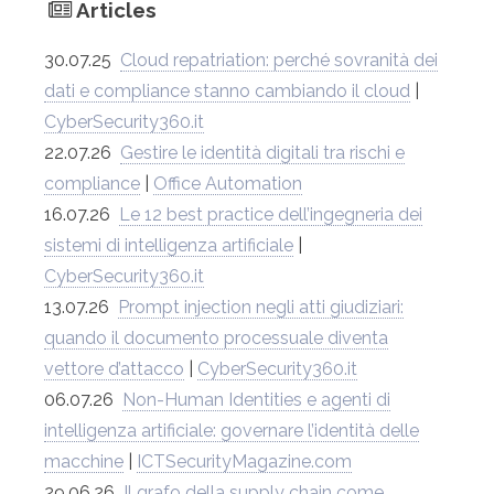
Articles
30.07.25
Cloud repatriation: perché sovranità dei
dati e compliance stanno cambiando il cloud
|
CyberSecurity360.it
22.07.26
Gestire le identità digitali tra rischi e
compliance
|
Office Automation
16.07.26
Le 12 best practice dell’ingegneria dei
sistemi di intelligenza artificiale
|
CyberSecurity360.it
13.07.26
Prompt injection negli atti giudiziari:
quando il documento processuale diventa
vettore d’attacco
|
CyberSecurity360.it
06.07.26
Non-Human Identities e agenti di
intelligenza artificiale: governare l’identità delle
macchine
|
ICTSecurityMagazine.com
29.06.26
Il grafo della supply chain come