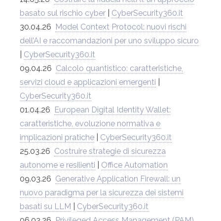
basato sul rischio cyber
|
CyberSecurity360.it
30.04.26
Model Context Protocol: nuovi rischi
dell’AI e raccomandazioni per uno sviluppo sicuro
|
CyberSecurity360.it
09.04.26
Calcolo quantistico: caratteristiche,
servizi cloud e applicazioni emergenti
|
CyberSecurity360.it
01.04.26
European Digital Identity Wallet:
caratteristiche, evoluzione normativa e
implicazioni pratiche
|
CyberSecurity360.it
25.03.26
Costruire strategie di sicurezza
autonome e resilienti
|
Office Automation
09.03.26
Generative Application Firewall: un
nuovo paradigma per la sicurezza dei sistemi
basati su LLM
|
CyberSecurity360.it
06.03.26
Privileged Access Management (PAM)