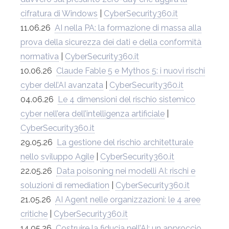
cifratura di Windows
|
CyberSecurity360.it
11.06.26
AI nella PA: la formazione di massa alla
prova della sicurezza dei dati e della conformità
normativa
|
CyberSecurity360.it
10.06.26
Claude Fable 5 e Mythos 5: i nuovi rischi
cyber dell’AI avanzata
|
CyberSecurity360.it
04.06.26
Le 4 dimensioni del rischio sistemico
cyber nell’era dell’intelligenza artificiale
|
CyberSecurity360.it
29.05.26
La gestione del rischio architetturale
nello sviluppo Agile
|
CyberSecurity360.it
22.05.26
Data poisoning nei modelli AI: rischi e
soluzioni di remediation
|
CyberSecurity360.it
21.05.26
AI Agent nelle organizzazioni: le 4 aree
critiche
|
CyberSecurity360.it
14.05.26
Costruire la fiducia nell’AI: un approccio